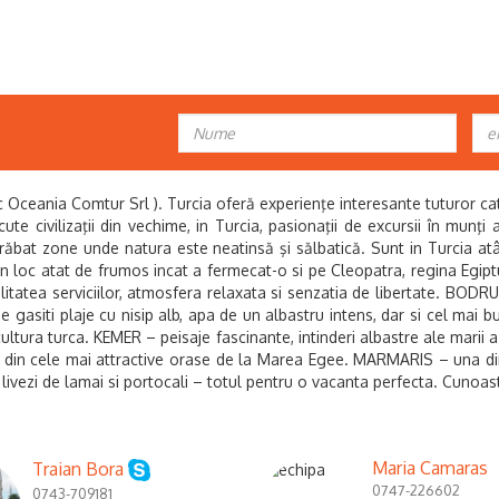
ania Comtur Srl ). Turcia oferă experienţe interesante tuturor catego
scute civilizaţii din vechime, in Turcia, pasionaţii de excursii în munţ
trăbat zone unde natura este neatinsă şi sălbatică. Sunt in Turcia at
loc atat de frumos incat a fermecat-o si pe Cleopatra, regina Egipt
alitatea serviciilor, atmosfera relaxata si senzatia de libertate. BODR
e gasiti plaje cu nisip alb, apa de un albastru intens, dar si cel mai b
cultura turca. KEMER – peisaje fascinante, intinderi albastre ale marii 
unul din cele mai attractive orase de la Marea Egee. MARMARIS – una di
 livezi de lamai si portocali – totul pentru o vacanta perfecta.
Cunoast
Maria Camaras
Traian Bora
0747-226602
0743-709181