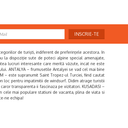
INSCRIE-TE
riilor de turişti, indiferent de preferinţele acestora. In
i au la dispoziţie sute de poteci alpine special amenajate,
âtea lucruri interesante care merită văzute, incat ne este
ului. ANTALYA – frumusetile Antalyei se vad cel mai bine
UM – este supranumit Saint Tropez-ul Turciei, fiind cautat
un loc pentru impatimitii de windsurf. Didim atrage turistii
a caror transparenta ii fascinaza pe vizitatori. KUSADASI –
n cele mai populare statiuni de vacanta, plina de viata si
e-ne echipa!