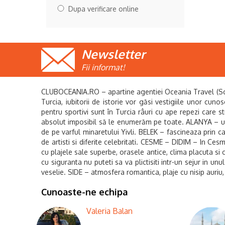
Dupa verificare online
Newsletter
Fii informat!
CLUBOCEANIA.RO – apartine agentiei Oceania Travel (Sc Oce
Turcia, iubitorii de istorie vor găsi vestigiile unor cuno
pentru sportivi sunt în Turcia râuri cu ape repezi care s
absolut imposibil să le enumerăm pe toate. ALANYA – un 
de pe varful minaretului Yivli. BELEK – fascineaza prin c
de artisti si diferite celebritati. CESME – DIDIM – In Cesm
cu plajele sale superbe, orasele antice, clima placuta si 
cu siguranta nu puteti sa va plictisiti intr-un sejur in 
veselie. SIDE – atmosfera romantica, plaje cu nisip auriu,
Cunoaste-ne echipa
Valeria Balan