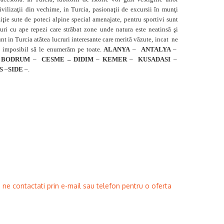
vilizaţii din vechime, in Turcia, pasionaţii de excursii în munţi
iţie sute de poteci alpine special amenajate, pentru sportivi sunt
âuri cu ape repezi care străbat zone unde natura este neatinsă şi
unt in Turcia atâtea lucruri interesante care merită văzute, incat ne
t imposibil să le enumerăm pe toate.
ALANYA
–
ANTALYA
–
BODRUM
–
CESME – DIDIM
–
KEMER
–
KUSADASI
–
S
–
SIDE
–.
e contactati prin e-mail sau telefon pentru o oferta