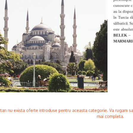
cunoscute ci
au la dispoz
în Turcia r
sălbatică. S
este absolu
BELEK
–
MARMARI
n nu exista oferte introduse pentru aceasta categorie. Va rugam sa n
mai completa.