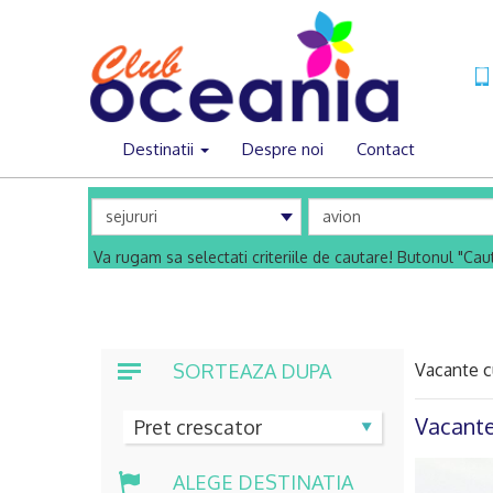
Destinatii
Despre noi
Contact
Va rugam sa selectati criteriile de cautare! Butonul "Ca
SORTEAZA DUPA
Vacante c
Vacante
ALEGE DESTINATIA