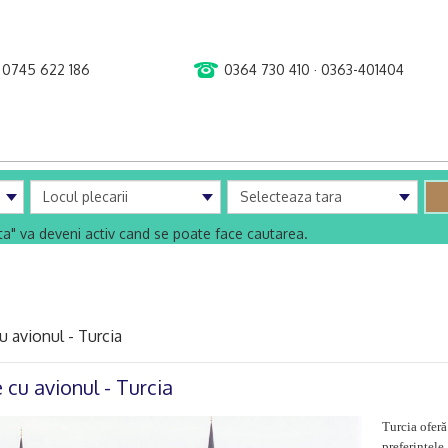
0745 622 186
0364 730 410 · 0363-401404
uta" va deveni activ cand se poate face cautarea.
u avionul - Turcia
 cu avionul - Turcia
Turcia oferă
preferinţele