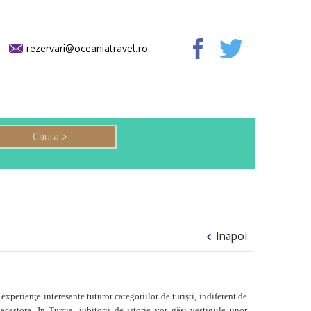
rezervari@oceaniatravel.ro
Inapoi
 experienţe interesante tuturor categoriilor de turişti, indiferent de
 acestora. In Turcia, iubitorii de istorie vor găsi vestigiile unor