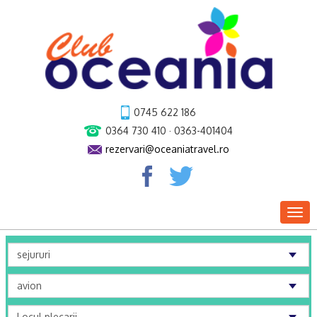
0745 622 186
0364 730 410 · 0363-401404
rezervari@oceaniatravel.ro