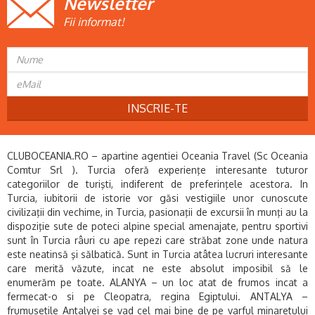
Newsletter
Fii informat!
INSCRIE-TE
CLUBOCEANIA.RO – apartine agentiei Oceania Travel (Sc Oceania
Comtur Srl ). Turcia oferă experienţe interesante tuturor
categoriilor de turişti, indiferent de preferinţele acestora. In
Turcia, iubitorii de istorie vor găsi vestigiile unor cunoscute
civilizaţii din vechime, in Turcia, pasionaţii de excursii în munţi au la
dispoziţie sute de poteci alpine special amenajate, pentru sportivi
sunt în Turcia râuri cu ape repezi care străbat zone unde natura
este neatinsă şi sălbatică. Sunt in Turcia atâtea lucruri interesante
care merită văzute, incat ne este absolut imposibil să le
enumerăm pe toate. ALANYA – un loc atat de frumos incat a
fermecat-o si pe Cleopatra, regina Egiptului. ANTALYA –
frumusetile Antalyei se vad cel mai bine de pe varful minaretului