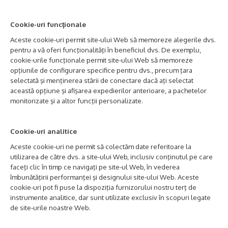
Cookie-uri funcţionale
Aceste cookie-uri permit site-ului Web să memoreze alegerile dvs.
pentru a vă oferi funcţionalităţi în beneficiul dvs. De exemplu,
cookie-urile funcţionale permit site-ului Web să memoreze
opţiunile de configurare specifice pentru dvs., precum ţara
selectată şi menţinerea stării de conectare dacă aţi selectat
această opţiune şi afişarea expedierilor anterioare, a pachetelor
monitorizate şi a altor funcţii personalizate.
Cookie-uri analitice
Aceste cookie-uri ne permit să colectăm date referitoare la
utilizarea de către dvs. a site-ului Web, inclusiv conţinutul pe care
faceţi clic în timp ce navigaţi pe site-ul Web, în vederea
îmbunătăţirii performanţei şi designului site-ului Web. Aceste
cookie-uri pot fi puse la dispoziţia furnizorului nostru terţ de
instrumente analitice, dar sunt utilizate exclusiv în scopuri legate
de site-urile noastre Web.