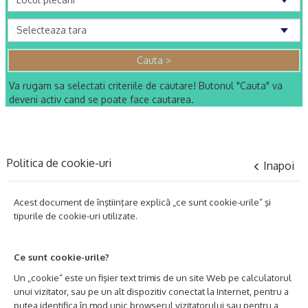
Va rugam sa selectati criteriile de cautare! Butonul "Cauta" va
deveni activ cand se poate face cautarea.
Politica de cookie-uri
Inapoi
Acest document de înştiinţare explică „ce sunt cookie-urile” şi
tipurile de cookie-uri utilizate.
Ce sunt cookie-urile?
Un „cookie” este un fişier text trimis de un site Web pe calculatorul
unui vizitator, sau pe un alt dispozitiv conectat la Internet, pentru a
putea identifica în mod unic browserul vizitatorului sau pentru a