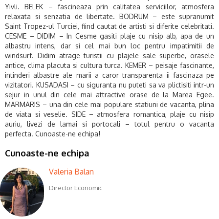
Yivli. BELEK – fascineaza prin calitatea serviciilor, atmosfera
relaxata si senzatia de libertate. BODRUM – este supranumit
Saint Tropez-ul Turciei, fiind cautat de artisti si diferite celebritati.
CESME – DIDIM – In Cesme gasiti plaje cu nisip alb, apa de un
albastru intens, dar si cel mai bun loc pentru impatimitii de
windsurf. Didim atrage turistii cu plajele sale superbe, orasele
antice, clima placuta si cultura turca. KEMER – peisaje fascinante,
intinderi albastre ale marii a caror transparenta ii fascinaza pe
vizitatori. KUSADASI – cu siguranta nu puteti sa va plictisiti intr-un
sejur in unul din cele mai attractive orase de la Marea Egee.
MARMARIS – una din cele mai populare statiuni de vacanta, plina
de viata si veselie. SIDE – atmosfera romantica, plaje cu nisip
auriu, livezi de lamai si portocali – totul pentru o vacanta
perfecta.
Cunoaste-ne echipa!
Cunoaste-ne echipa
Valeria Balan
Director Economic