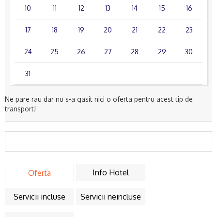
10
11
12
13
14
15
16
17
18
19
20
21
22
23
24
25
26
27
28
29
30
31
Ne pare rau dar nu s-a gasit nici o oferta pentru acest tip de
transport!
Info Hotel
Oferta
Servicii incluse
Servicii neincluse