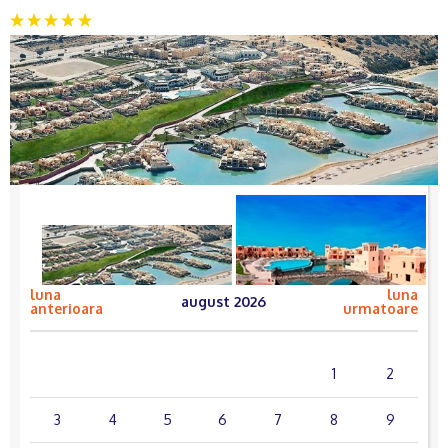
luna
luna
august 2026
anterioara
urmatoare
lun.
mar.
mie.
joi
vin.
sâm.
dum.
1
2
3
4
5
6
7
8
9