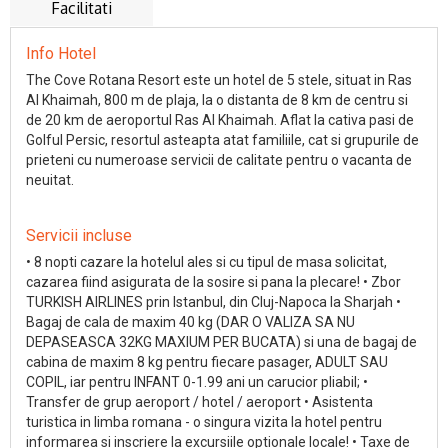
Facilitati
Info Hotel
The Cove Rotana Resort este un hotel de 5 stele, situat in Ras
Al Khaimah, 800 m de plaja, la o distanta de 8 km de centru si
de 20 km de aeroportul Ras Al Khaimah. Aflat la cativa pasi de
Golful Persic, resortul asteapta atat familiile, cat si grupurile de
prieteni cu numeroase servicii de calitate pentru o vacanta de
neuitat.
Servicii incluse
• 8 nopti cazare la hotelul ales si cu tipul de masa solicitat,
cazarea fiind asigurata de la sosire si pana la plecare! • Zbor
TURKISH AIRLINES prin Istanbul, din Cluj-Napoca la Sharjah •
Bagaj de cala de maxim 40 kg (DAR O VALIZA SA NU
DEPASEASCA 32KG MAXIUM PER BUCATA) si una de bagaj de
cabina de maxim 8 kg pentru fiecare pasager, ADULT SAU
COPIL, iar pentru INFANT 0-1.99 ani un carucior pliabil; •
Transfer de grup aeroport / hotel / aeroport • Asistenta
turistica in limba romana - o singura vizita la hotel pentru
informarea si inscriere la excursiile optionale locale! • Taxe de