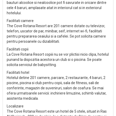
bauturi alcoolice si nealcoolice pot fi savurate in oricare dintre
cele 4 baruri, amplasate atat in interiorul cat si in exteriorul
hotelului.
Facilitati camere
The Cove Rotana Resort are 201 camere dotate cu televizor,
telefon, uscator de par, minibar, seif, internet wi-fi, facilitati
pentru prepararea ceaiului si a cafelei. Se pot solicita camere
pentru persoanele cu dizabilitati.
Facilitati copii
La Cove Rotana Resort copiii nu se vor plictisi nicio clipa, hotelul
punand la dispozitia acestora un club si o piscina. Se poate
solicita serviciul de babysitting.
Facilitati hotel
Hotelul detine 201 camere, parcare, 2 restaurante, 4 baruri, 2
piscine, piscina si club pentru copii, sala de fitness, sali de
conferinte, magazin de suveniruri, salon de coafura. Se mai
ofera urmatoarele servicii: inchiriere limuzine, schimb valutar,
asistenta medicala.
Localizare
The Cove Rotana Resort este un hotel de 5 stele, situat in Ras