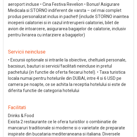
aeroport incluse • Cina Festiva Revelion • Bonus! Asigurare
Medicala si STORNO indiferent de varsta – cel mai complet
produs personalizat inclus in pachet! (include STORNO inaintea
inceperii calatoriei si in cazul intreruperii calatoriei, bilet de
avion de intoarcere, asigurarea bagajelor de calatorie, inclusiv
pentru livrarea cu intarziere a bagajelor)
Servicii neincluse
• Excursii optionale si intrarile la obiective, cheltuieli personale,
bacsisuri, bauturi si servicii/facilitati neincluse in pretul
pachetului (in functie de oferta fiecarui hotel). • Taxa turistica
locala numai pentru hotelurile din DUBAI, intre 4 si 6 USD pe
camera pe noapte, ce se achita la receptia hotelului si este de
diferita functie de categoria hotelului
Facilitati
Drinks & Food
Exista 2 restaurante ce le ofera turistilor o combinatie de
mancaruri traditionale si moderne si o varietate de preparate
inspirate din bucataria mediteraneana si italiana. Diversele