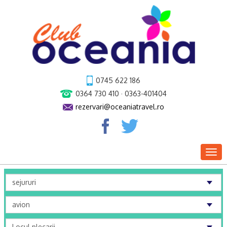
0745 622 186
0364 730 410 · 0363-401404
rezervari@oceaniatravel.ro