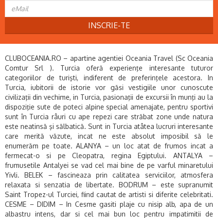
INSCRIE-TE
CLUBOCEANIA.RO – apartine agentiei Oceania Travel (Sc Oceania
Comtur Srl ). Turcia oferă experienţe interesante tuturor
categoriilor de turişti, indiferent de preferinţele acestora. In
Turcia, iubitorii de istorie vor găsi vestigiile unor cunoscute
civilizaţii din vechime, in Turcia, pasionaţii de excursii în munţi au la
dispoziţie sute de poteci alpine special amenajate, pentru sportivi
sunt în Turcia râuri cu ape repezi care străbat zone unde natura
este neatinsă şi sălbatică. Sunt in Turcia atâtea lucruri interesante
care merită văzute, incat ne este absolut imposibil să le
enumerăm pe toate. ALANYA – un loc atat de frumos incat a
fermecat-o si pe Cleopatra, regina Egiptului. ANTALYA –
frumusetile Antalyei se vad cel mai bine de pe varful minaretului
Yivli. BELEK – fascineaza prin calitatea serviciilor, atmosfera
relaxata si senzatia de libertate. BODRUM – este supranumit
Saint Tropez-ul Turciei, fiind cautat de artisti si diferite celebritati.
CESME – DIDIM – In Cesme gasiti plaje cu nisip alb, apa de un
albastru intens, dar si cel mai bun loc pentru impatimitii de