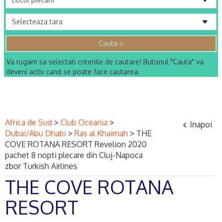
Va rugam sa selectati criteriile de cautare! Butonul "Cauta" va
deveni activ cand se poate face cautarea.
Africa de Sud
>
Club Oceania
>
Inapoi
Dubai/Abu Dhabi
>
Ras al Khaimah
>
THE
COVE ROTANA RESORT Revelion 2020
pachet 8 nopti plecare din Cluj-Napoca
zbor Turkish Airlines
THE COVE ROTANA
RESORT