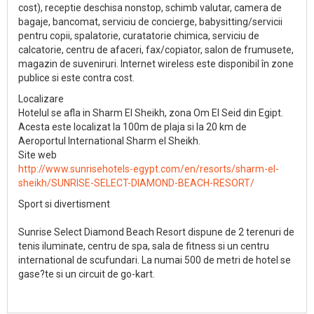
cost), receptie deschisa nonstop, schimb valutar, camera de
bagaje, bancomat, serviciu de concierge, babysitting/servicii
pentru copii, spalatorie, curatatorie chimica, serviciu de
calcatorie, centru de afaceri, fax/copiator, salon de frumusete,
magazin de suveniruri. Internet wireless este disponibil în zone
publice si este contra cost.
Localizare
Hotelul se afla in Sharm El Sheikh, zona Om El Seid din Egipt.
Acesta este localizat la 100m de plaja si la 20 km de
Aeroportul International Sharm el Sheikh.
Site web
http://www.sunrisehotels-egypt.com/en/resorts/sharm-el-
sheikh/SUNRISE-SELECT-DIAMOND-BEACH-RESORT/
Sport si divertisment
Sunrise Select Diamond Beach Resort dispune de 2 terenuri de
tenis iluminate, centru de spa, sala de fitness si un centru
international de scufundari. La numai 500 de metri de hotel se
gase?te si un circuit de go-kart.