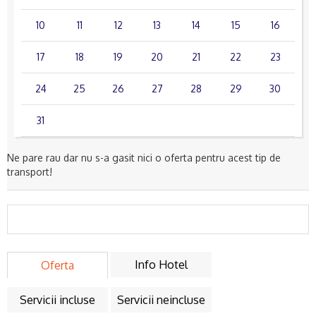
10
11
12
13
14
15
16
17
18
19
20
21
22
23
24
25
26
27
28
29
30
31
Ne pare rau dar nu s-a gasit nici o oferta pentru acest tip de
transport!
Info Hotel
Oferta
Servicii incluse
Servicii neincluse