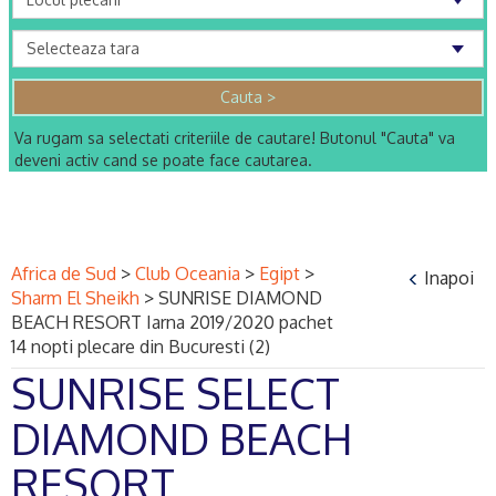
Va rugam sa selectati criteriile de cautare! Butonul "Cauta" va
deveni activ cand se poate face cautarea.
Africa de Sud
>
Club Oceania
>
Egipt
>
Inapoi
Sharm El Sheikh
>
SUNRISE DIAMOND
BEACH RESORT Iarna 2019/2020 pachet
14 nopti plecare din Bucuresti (2)
SUNRISE SELECT
DIAMOND BEACH
RESORT