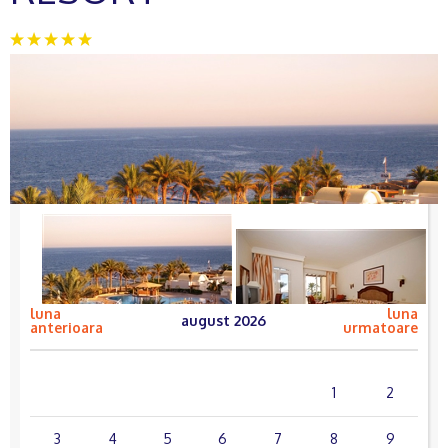
luna
luna
august 2026
anterioara
urmatoare
lun.
mar.
mie.
joi
vin.
sâm.
dum.
1
2
3
4
5
6
7
8
9