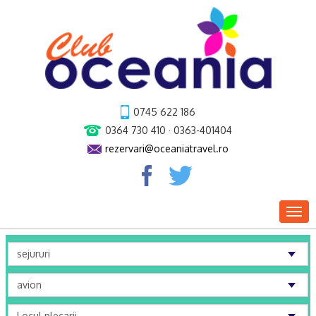
0745 622 186
0364 730 410 · 0363-401404
rezervari@oceaniatravel.ro