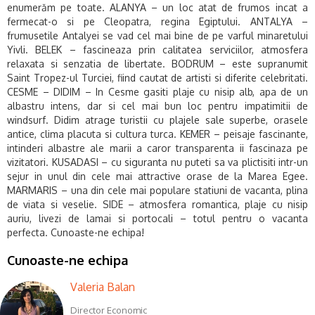
enumerăm pe toate. ALANYA – un loc atat de frumos incat a
fermecat-o si pe Cleopatra, regina Egiptului. ANTALYA –
frumusetile Antalyei se vad cel mai bine de pe varful minaretului
Yivli. BELEK – fascineaza prin calitatea serviciilor, atmosfera
relaxata si senzatia de libertate. BODRUM – este supranumit
Saint Tropez-ul Turciei, fiind cautat de artisti si diferite celebritati.
CESME – DIDIM – In Cesme gasiti plaje cu nisip alb, apa de un
albastru intens, dar si cel mai bun loc pentru impatimitii de
windsurf. Didim atrage turistii cu plajele sale superbe, orasele
antice, clima placuta si cultura turca. KEMER – peisaje fascinante,
intinderi albastre ale marii a caror transparenta ii fascinaza pe
vizitatori. KUSADASI – cu siguranta nu puteti sa va plictisiti intr-un
sejur in unul din cele mai attractive orase de la Marea Egee.
MARMARIS – una din cele mai populare statiuni de vacanta, plina
de viata si veselie. SIDE – atmosfera romantica, plaje cu nisip
auriu, livezi de lamai si portocali – totul pentru o vacanta
perfecta.
Cunoaste-ne echipa!
Cunoaste-ne echipa
Valeria Balan
Director Economic