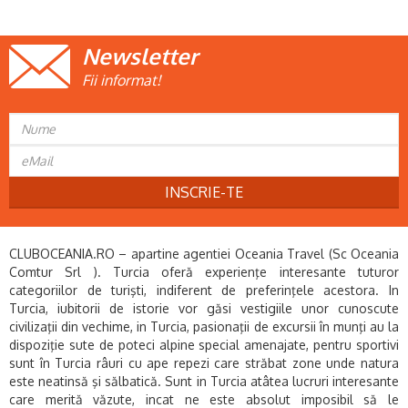
Newsletter
Fii informat!
INSCRIE-TE
CLUBOCEANIA.RO – apartine agentiei Oceania Travel (Sc Oceania
Comtur Srl ). Turcia oferă experienţe interesante tuturor
categoriilor de turişti, indiferent de preferinţele acestora. In
Turcia, iubitorii de istorie vor găsi vestigiile unor cunoscute
civilizaţii din vechime, in Turcia, pasionaţii de excursii în munţi au la
dispoziţie sute de poteci alpine special amenajate, pentru sportivi
sunt în Turcia râuri cu ape repezi care străbat zone unde natura
este neatinsă şi sălbatică. Sunt in Turcia atâtea lucruri interesante
care merită văzute, incat ne este absolut imposibil să le