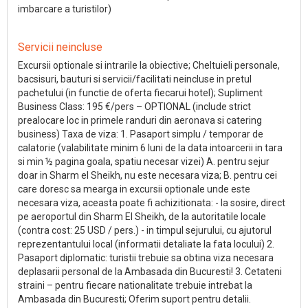
imbarcare a turistilor)
Servicii neincluse
Excursii optionale si intrarile la obiective; Cheltuieli personale,
bacsisuri, bauturi si servicii/facilitati neincluse in pretul
pachetului (in functie de oferta fiecarui hotel); Supliment
Business Class: 195 €/pers – OPTIONAL (include strict
prealocare loc in primele randuri din aeronava si catering
business) Taxa de viza: 1. Pasaport simplu / temporar de
calatorie (valabilitate minim 6 luni de la data intoarcerii in tara
si min ½ pagina goala, spatiu necesar vizei) A. pentru sejur
doar in Sharm el Sheikh, nu este necesara viza; B. pentru cei
care doresc sa mearga in excursii optionale unde este
necesara viza, aceasta poate fi achizitionata: - la sosire, direct
pe aeroportul din Sharm El Sheikh, de la autoritatile locale
(contra cost: 25 USD / pers.) - in timpul sejurului, cu ajutorul
reprezentantului local (informatii detaliate la fata locului) 2.
Pasaport diplomatic: turistii trebuie sa obtina viza necesara
deplasarii personal de la Ambasada din Bucuresti! 3. Cetateni
straini – pentru fiecare nationalitate trebuie intrebat la
Ambasada din Bucuresti; Oferim suport pentru detalii.