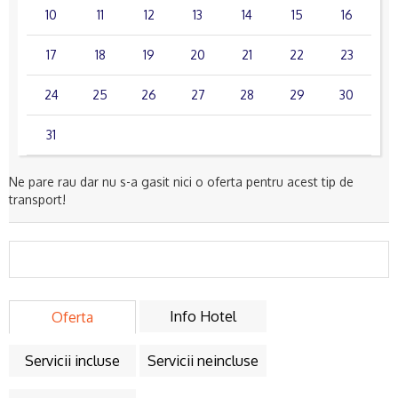
10
11
12
13
14
15
16
17
18
19
20
21
22
23
24
25
26
27
28
29
30
31
Ne pare rau dar nu s-a gasit nici o oferta pentru acest tip de
transport!
Info Hotel
Oferta
Servicii incluse
Servicii neincluse