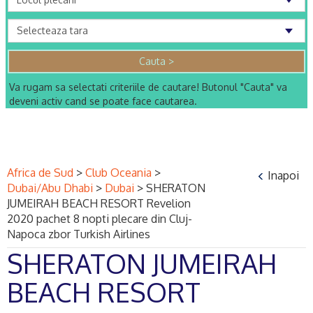
Va rugam sa selectati criteriile de cautare! Butonul "Cauta" va
deveni activ cand se poate face cautarea.
Africa de Sud
>
Club Oceania
>
Inapoi
Dubai/Abu Dhabi
>
Dubai
>
SHERATON
JUMEIRAH BEACH RESORT Revelion
2020 pachet 8 nopti plecare din Cluj-
Napoca zbor Turkish Airlines
SHERATON JUMEIRAH
BEACH RESORT