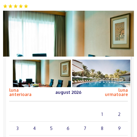
luna
luna
august 2026
anterioara
urmatoare
lun.
mar.
mie.
joi
vin.
sâm.
dum.
1
2
3
4
5
6
7
8
9