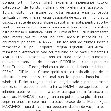
Comtur Srl ). Turcia oferă experienţe interesante tuturor
categoriilor de turişti, indiferent de preferinţele acestora. In
Turcia, iubitorii de istorie vor găsi vestigiile unor cunoscute
civilizaţii din vechime, in Turcia, pasionaţii de excursii în munţi au la
dispoziţie sute de poteci alpine special amenajate, pentru sportivi
sunt în Turcia râuri cu ape repezi care străbat zone unde natura
este neatinsă şi sălbatică. Sunt in Turcia atâtea lucruri interesante
care merită văzute, incat ne este absolut imposibil să le
enumerăm pe toate. ALANYA – un loc atat de frumos incat a
fermecat-o si pe Cleopatra, regina Egiptului. ANTALYA –
frumusetile Antalyei se vad cel mai bine de pe varful minaretului
Yivli. BELEK – fascineaza prin calitatea serviciilor, atmosfera
relaxata si senzatia de libertate. BODRUM – este supranumit
Saint Tropez-ul Turciei, fiind cautat de artisti si diferite celebritati.
CESME – DIDIM – In Cesme gasiti plaje cu nisip alb, apa de un
albastru intens, dar si cel mai bun loc pentru impatimitii de
windsurf. Didim atrage turistii cu plajele sale superbe, orasele
antice, clima placuta si cultura turca. KEMER – peisaje fascinante,
intinderi albastre ale marii a caror transparenta ii fascinaza pe
vizitatori. KUSADASI – cu siguranta nu puteti sa va plictisiti intr-un
sejur in unul din cele mai attractive orase de la Marea Egee.
MARMARIS – una din cele mai populare statiuni de vacanta, plina