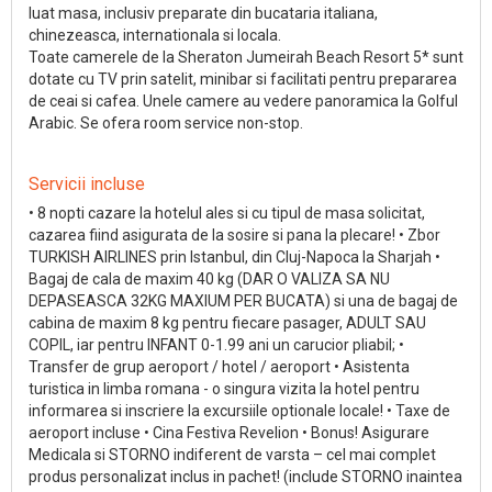
luat masa, inclusiv preparate din bucataria italiana,
chinezeasca, internationala si locala.
Toate camerele de la Sheraton Jumeirah Beach Resort 5* sunt
dotate cu TV prin satelit, minibar si facilitati pentru prepararea
de ceai si cafea. Unele camere au vedere panoramica la Golful
Arabic. Se ofera room service non-stop.
Servicii incluse
• 8 nopti cazare la hotelul ales si cu tipul de masa solicitat,
cazarea fiind asigurata de la sosire si pana la plecare! • Zbor
TURKISH AIRLINES prin Istanbul, din Cluj-Napoca la Sharjah •
Bagaj de cala de maxim 40 kg (DAR O VALIZA SA NU
DEPASEASCA 32KG MAXIUM PER BUCATA) si una de bagaj de
cabina de maxim 8 kg pentru fiecare pasager, ADULT SAU
COPIL, iar pentru INFANT 0-1.99 ani un carucior pliabil; •
Transfer de grup aeroport / hotel / aeroport • Asistenta
turistica in limba romana - o singura vizita la hotel pentru
informarea si inscriere la excursiile optionale locale! • Taxe de
aeroport incluse • Cina Festiva Revelion • Bonus! Asigurare
Medicala si STORNO indiferent de varsta – cel mai complet
produs personalizat inclus in pachet! (include STORNO inaintea