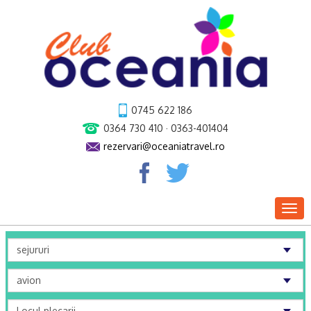
0745 622 186
0364 730 410 · 0363-401404
rezervari@oceaniatravel.ro