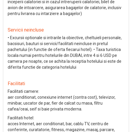
inceperii calatoriei si in cazul intreruperii calatoriei, bilet de
avion de intoarcere, asigurarea bagajelor de calatorie, inclusiv
pentru livrarea cu intarziere a bagajelor)
Servicii neincluse
• Excursii optionale si intrarile la obiective, cheltuieli personale,
bacsisuri, bauturi si servicii/facilitati neincluse in pretul
pachetului (in functie de oferta fiecarui hotel). • Taxa turistica
locala numai pentru hotelurile din DUBAI, intre 4 si 6 USD pe
camera pe noapte, ce se achita la receptia hotelului si este de
diferita functie de categoria hotelului
Facilitati
Facilitati camere:
aer conditionat, conexiune internet (contra cost), televizor,
minibar, uscator de par, fier de calcat cu masa, filtru
cafea/ceai, seif si baie privata moderna.
Facilitati hotel:
acces Internet, aer conditionat, bar, cablu TV, centru de
conferinte, curatatorie, fitness, magazine, masaj, parcare,