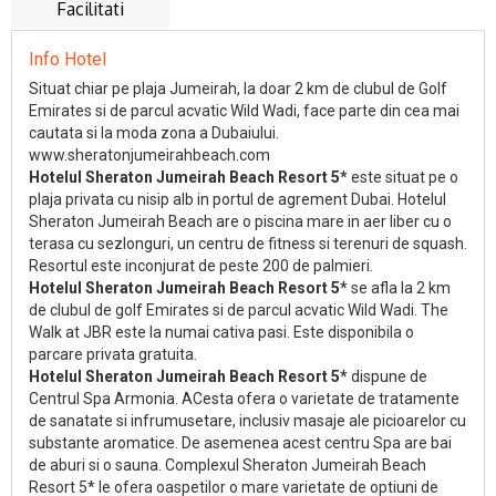
Facilitati
Info Hotel
Situat chiar pe plaja Jumeirah, la doar 2 km de clubul de Golf
Emirates si de parcul acvatic Wild Wadi, face parte din cea mai
cautata si la moda zona a Dubaiului.
www.sheratonjumeirahbeach.com
Hotelul Sheraton Jumeirah Beach Resort 5*
este situat pe o
plaja privata cu nisip alb in portul de agrement Dubai. Hotelul
Sheraton Jumeirah Beach are o piscina mare in aer liber cu o
terasa cu sezlonguri, un centru de fitness si terenuri de squash.
Resortul este inconjurat de peste 200 de palmieri.
Hotelul Sheraton Jumeirah Beach Resort 5*
se afla la 2 km
de clubul de golf Emirates si de parcul acvatic Wild Wadi. The
Walk at JBR este la numai cativa pasi. Este disponibila o
parcare privata gratuita.
Hotelul Sheraton Jumeirah Beach Resort 5*
dispune de
Centrul Spa Armonia. ACesta ofera o varietate de tratamente
de sanatate si infrumusetare, inclusiv masaje ale picioarelor cu
substante aromatice. De asemenea acest centru Spa are bai
de aburi si o sauna. Complexul Sheraton Jumeirah Beach
Resort 5* le ofera oaspetilor o mare varietate de optiuni de