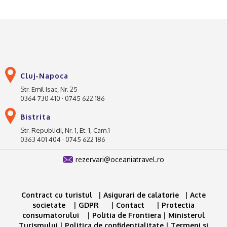
Cluj-Napoca
Str. Emil Isac, Nr. 25
0364 730 410 · 0745 622 186
Bistrita
Str. Republicii, Nr. 1, Et. 1, Cam.1
0363 401 404 · 0745 622 186
rezervari@oceaniatravel.ro
Contract cu turistul
|
Asigurari de calatorie
|
Acte
societate
|
GDPR
|
Contact
|
Protectia
consumatorului
|
Politia de Frontiera
|
Ministerul
Turismului
|
Politica de confidentialitate
|
Termeni si