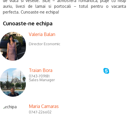
de viata si veselie. SIDE – atmosfera romantica, plaje cu nisip
auriu, livezi de lamai si portocali – totul pentru o vacanta
perfecta.
Cunoaste-ne echipa!
Cunoaste-ne echipa
Valeria Balan
Director Economic
Traian Bora
0743-709181
Sales Manager
Maria Camaras
0747-226602