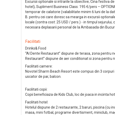
Excursii optionale si intrarile la obiective; Cina festiva d
hotel); Supliment Business Class: 195 €/pers – OPTIONAL 
temporar de calatorie (valabilitate minim 6 luni de la da
B. pentru cei care doresc sa mearga in excursii optionale
locale (contra cost: 25 USD / pers.) - in timpul sejurului, 
necesara deplasarii personal de la Ambasada din Bucurest
Facilitati
Drinks& Food
“Al Dente Restaurant” dispune de terasa, zona pentru n
Restaurant” dispune de aer conditionat si zona pentru n
Facilitati camere:
Novotel Sharm Beach Resort este compus din 3 corpuri de c
uscator de par, balcon.
Facilitati copii:
Copii beneficiaza de Kids Club, loc de joaca in incinta ho
Facilitati hotel:
Hotelul dispune de 2 restaurante, 2 baruri, piscina (cu in
masa, mini fotbal, programe divertisment, miniclub, mag