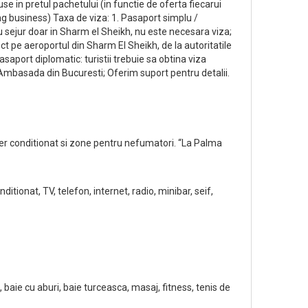
cluse in pretul pachetului (in functie de oferta fiecarui
ng business) Taxa de viza: 1. Pasaport simplu /
ru sejur doar in Sharm el Sheikh, nu este necesara viza;
ct pe aeroportul din Sharm El Sheikh, de la autoritatile
Pasaport diplomatic: turistii trebuie sa obtina viza
 Ambasada din Bucuresti; Oferim suport pentru detalii.
er conditionat si zone pentru nefumatori. “La Palma
ionat, TV, telefon, internet, radio, minibar, seif,
 baie cu aburi, baie turceasca, masaj, fitness, tenis de