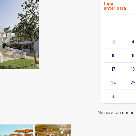
luna
anterioara
lun.
mar.
3
4
10
11
17
18
24
25
31
Ne pare rau dar nu s