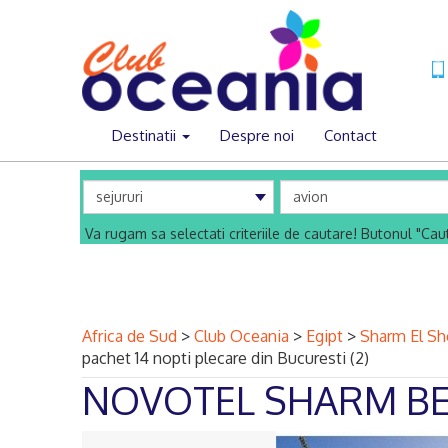
Destinatii
Despre noi
Contact
Va rugam sa selectati criteriile de cautare! Butonul "Ca
Africa de Sud
>
Club Oceania
>
Egipt
>
Sharm El Sh
pachet 14 nopti plecare din Bucuresti (2)
NOVOTEL SHARM B