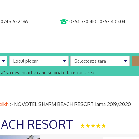
0745 622 186
0364 730 410 · 0363-401404
uta" va deveni activ cand se poate face cautarea.
eikh
>
NOVOTEL SHARM BEACH RESORT Iarna 2019/2020
EACH RESORT