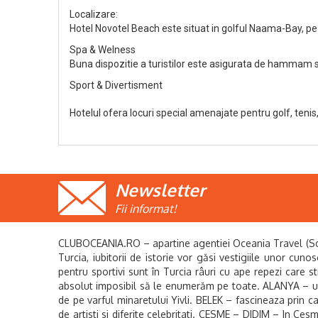
Localizare:
Hotel Novotel Beach este situat in golful Naama-Bay, pe 
Spa & Welness
Buna dispozitie a turistilor este asigurata de hammam s
Sport & Divertisment
Hotelul ofera locuri special amenajate pentru golf, tenis,
Newsletter
Fii informat!
CLUBOCEANIA.RO – apartine agentiei Oceania Travel (Sc Oce
Turcia, iubitorii de istorie vor găsi vestigiile unor cuno
pentru sportivi sunt în Turcia râuri cu ape repezi care s
absolut imposibil să le enumerăm pe toate. ALANYA – un 
de pe varful minaretului Yivli. BELEK – fascineaza prin c
de artisti si diferite celebritati. CESME – DIDIM – In Cesm