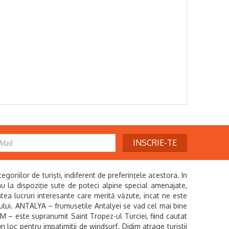
INSCRIE-TE
riilor de turişti, indiferent de preferinţele acestora. In
i au la dispoziţie sute de poteci alpine special amenajate,
âtea lucruri interesante care merită văzute, incat ne este
ului. ANTALYA – frumusetile Antalyei se vad cel mai bine
UM – este supranumit Saint Tropez-ul Turciei, fiind cautat
un loc pentru impatimitii de windsurf. Didim atrage turistii