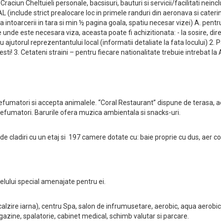
e Craciun Cheltuieli personale, bacsisuri, bauturi si servicii/facilitati nein
(include strict prealocare loc in primele randuri din aeronava si cateri
ta intoarcerii in tara si min ½ pagina goala, spatiu necesar vizei) A. pent
 unde este necesara viza, aceasta poate fi achizitionata: - la sosire, dire
cu ajutorul reprezentantului local (informatii detaliate la fata locului) 2. 
i! 3. Cetateni straini – pentru fiecare nationalitate trebuie intrebat la
efumatori si accepta animalele. “Coral Restaurant” dispune de terasa, a
efumatori. Barurile ofera muzica ambientala si snacks-uri.
ladiri cu un etaj si 197 camere dotate cu: baie proprie cu dus, aer condit
telului special amenajate pentru ei.
calzire iarna), centru Spa, salon de infrumusetare, aerobic, aqua aerobic,
azine, spalatorie, cabinet medical, schimb valutar si parcare.