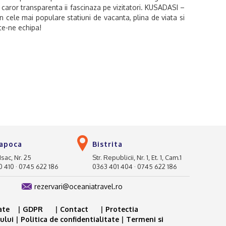
a caror transparenta ii fascinaza pe vizitatori. KUSADASI –
n cele mai populare statiuni de vacanta, plina de viata si
e-ne echipa!
Napoca
Bistrita
 Isac, Nr. 25
Str. Republicii, Nr. 1, Et. 1, Cam.1
 410 · 0745 622 186
0363 401 404 · 0745 622 186
rezervari@oceaniatravel.ro
tate
|
GDPR
|
Contact
|
Protectia
ului
|
Politica de confidentialitate
|
Termeni si