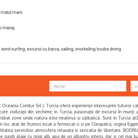
malul marii.
i masaj.
 wind surfing, excursii cu barca, sailing, snorkeling/scuba diving.
ania Comtur Srl ). Turcia oferă experienţe interesante tuturor catego
scute civilizaţii din vechime, in Turcia, pasionaţii de excursii în munţ
trăbat zone unde natura este neatinsă şi sălbatică. Sunt in Turcia at
loc atat de frumos incat a fermecat-o si pe Cleopatra, regina Egipt
alitatea serviciilor, atmosfera relaxata si senzatia de libertate. BODR
e gasiti plaje cu nisip alb, apa de un albastru intens, dar si cel mai b