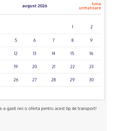
luna
august 2026
urmatoare
mie.
joi
vin.
sâm.
dum.
1
2
5
6
7
8
9
12
13
14
15
16
19
20
21
22
23
26
27
28
29
30
-a gasit nici o oferta pentru acest tip de transport!