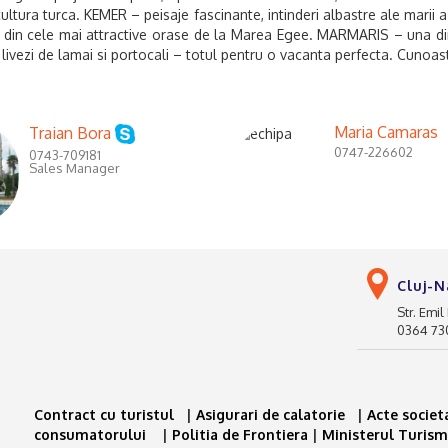
cultura turca. KEMER – peisaje fascinante, intinderi albastre ale marii 
unul din cele mai attractive orase de la Marea Egee. MARMARIS – una di
 livezi de lamai si portocali – totul pentru o vacanta perfecta.
Cunoast
Maria Camaras
Traian Bora
0747-226602
0743-709181
Sales Manager
Cluj-
Str. Emil
0364 730
Contract cu turistul
|
Asigurari de calatorie
|
Acte socie
consumatorului
|
Politia de Frontiera
|
Ministerul Turism