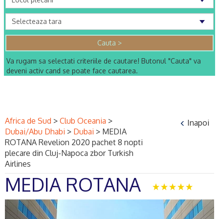
Va rugam sa selectati criteriile de cautare! Butonul "Cauta" va
deveni activ cand se poate face cautarea.
Africa de Sud
>
Club Oceania
>
Inapoi
Dubai/Abu Dhabi
>
Dubai
>
MEDIA
ROTANA Revelion 2020 pachet 8 nopti
plecare din Cluj-Napoca zbor Turkish
Airlines
MEDIA ROTANA