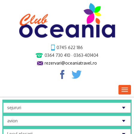
0745 622 186
0364 730 410 · 0363-401404
rezervari@oceaniatravel.ro