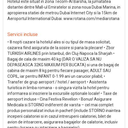
Hotelul este situat in zona Tecom-Al Barsha, la jumatatea
distantei dintre Mall-ul Emiratelor si zona noua Dubai Marina, in
apropierea statiei de metrou Dubai Internet City si la 15km de
Aeroportul International Dubai. www.rotana.com/mediarotana
Servicii incluse
• 8 nopti cazare la hotelul ales si cu tipul de masa solicitat,
cazarea fiind asigurata de la sosire si pana la plecare! • Zbor
TURKISH AIRLINES prin Istanbul, din Cluj-Napoca la Sharjah •
Bagaj de cala de maxim 40 kg (DAR O VALIZA SA NU
DEPASEASCA 32KG MAXIUM PER BUCATA) si una de bagaj de
cabina de maxim 8 kg pentru fiecare pasager, ADULT SAU
COPIL, iar pentru INFANT 0-1.99 ani un carucior pliabil; •
Transfer de grup aeroport / hotel / aeroport • Asistenta
turistica in limba romana - o singura vizita la hotel pentru
informarea si inscriere la excursiile optionale locale! • Taxe de
aeroport incluse • Cina Festiva Revelion • Bonus! Asigurare
Medicala si STORNO indiferent de varsta – cel mai complet
produs personalizat inclus in pachet! (include STORNO inaintea
inceperii calatoriei si in cazul intreruperii calatoriei, bilet de
avion de intoarcere, asigurarea bagajelor de calatorie, inclusiv
pentru livrarea cu intarziere a bagajelor)