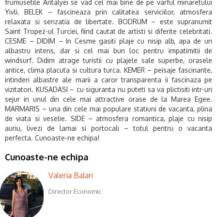
frumusetile Antalyei se vad cel mai bine de pe varful minaretului
Yivli. BELEK – fascineaza prin calitatea serviciilor, atmosfera
relaxata si senzatia de libertate. BODRUM – este supranumit
Saint Tropez-ul Turciei, fiind cautat de artisti si diferite celebritati.
CESME – DIDIM – In Cesme gasiti plaje cu nisip alb, apa de un
albastru intens, dar si cel mai bun loc pentru impatimitii de
windsurf. Didim atrage turistii cu plajele sale superbe, orasele
antice, clima placuta si cultura turca. KEMER – peisaje fascinante,
intinderi albastre ale marii a caror transparenta ii fascinaza pe
vizitatori. KUSADASI – cu siguranta nu puteti sa va plictisiti intr-un
sejur in unul din cele mai attractive orase de la Marea Egee.
MARMARIS – una din cele mai populare statiuni de vacanta, plina
de viata si veselie. SIDE – atmosfera romantica, plaje cu nisip
auriu, livezi de lamai si portocali – totul pentru o vacanta
perfecta.
Cunoaste-ne echipa!
Cunoaste-ne echipa
Valeria Balan
Director Economic