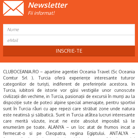
Newsletter
Fii informat!
INSCRIE-TE
CLUBOCEANIA.RO – apartine agentiei Oceania Travel (Sc Oceania
Comtur Srl ). Turcia oferă experienţe interesante tuturor
categoriilor de turişti, indiferent de preferinţele acestora. In
Turcia, iubitorii de istorie vor găsi vestigiile unor cunoscute
civilizaţii din vechime, in Turcia, pasionaţii de excursii în munţi au la
dispoziţie sute de poteci alpine special amenajate, pentru sportivi
sunt în Turcia râuri cu ape repezi care străbat zone unde natura
este neatinsă şi sălbatică. Sunt in Turcia atâtea lucruri interesante
care merită văzute, incat ne este absolut imposibil să le
enumerăm pe toate. ALANYA – un loc atat de frumos incat a
fermecat-o si pe Cleopatra, regina Egiptului. ANTALYA –