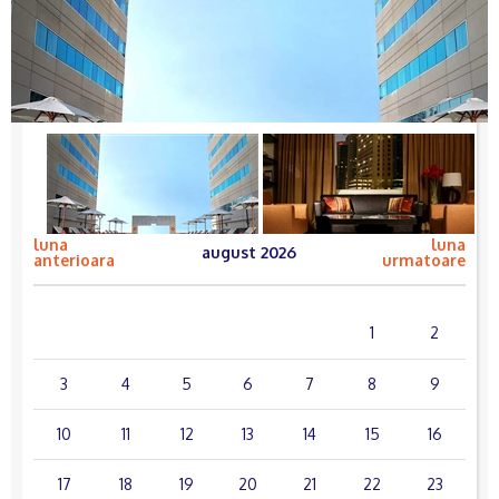
luna
luna
august 2026
anterioara
urmatoare
lun.
mar.
mie.
joi
vin.
sâm.
dum.
1
2
3
4
5
6
7
8
9
10
11
12
13
14
15
16
17
18
19
20
21
22
23