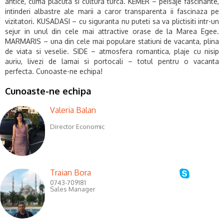
antice, clima placuta si cultura turca. KEMER – peisaje fascinante,
intinderi albastre ale marii a caror transparenta ii fascinaza pe
vizitatori. KUSADASI – cu siguranta nu puteti sa va plictisiti intr-un
sejur in unul din cele mai attractive orase de la Marea Egee.
MARMARIS – una din cele mai populare statiuni de vacanta, plina
de viata si veselie. SIDE – atmosfera romantica, plaje cu nisip
auriu, livezi de lamai si portocali – totul pentru o vacanta
perfecta.
Cunoaste-ne echipa!
Cunoaste-ne echipa
Valeria Balan
Director Economic
Traian Bora
0743-709181
Sales Manager