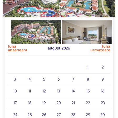
luna
luna
august 2026
anterioara
urmatoare
lun.
mar.
mie.
joi
vin.
sâm.
dum.
1
2
3
4
5
6
7
8
9
10
11
12
13
14
15
16
17
18
19
20
21
22
23
24
25
26
27
28
29
30