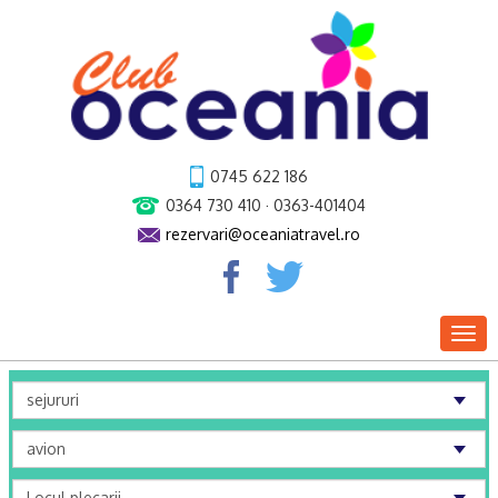
0745 622 186
0364 730 410 · 0363-401404
rezervari@oceaniatravel.ro