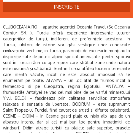
INSCRIE-TE
CLUBOCEANIA.RO – apartine agentiei Oceania Travel (Sc Oceania
Comtur Srl ). Turcia oferă experienţe interesante tuturor
categoriilor de turişti, indiferent de preferinţele acestora. In
Turcia, iubitorii de istorie vor găsi vestigiile unor cunoscute
civilizaţii din vechime, in Turcia, pasionaţii de excursii în munţi au la
dispoziţie sute de poteci alpine special amenajate, pentru sportivi
sunt în Turcia râuri cu ape repezi care străbat zone unde natura
este neatinsă şi sălbatică. Sunt in Turcia atâtea lucruri interesante
care merită văzute, incat ne este absolut imposibil să le
enumerăm pe toate. ALANYA – un loc atat de frumos incat a
fermecat-o si pe Cleopatra, regina Egiptului. ANTALYA –
frumusetile Antalyei se vad cel mai bine de pe varful minaretului
Yivli. BELEK – fascineaza prin calitatea serviciilor, atmosfera
relaxata si senzatia de libertate. BODRUM – este supranumit
Saint Tropez-ul Turciei, fiind cautat de artisti si diferite celebritati.
CESME – DIDIM – In Cesme gasiti plaje cu nisip alb, apa de un
albastru intens, dar si cel mai bun loc pentru impatimitii de
windsurf. Didim atrage turistii cu plajele sale superbe, orasele