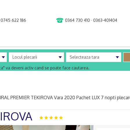
0745 622 186
0364 730 410 · 0363-401404
uta" va deveni activ cand se poate face cautarea.
RAL PREMIER TEKIROVA Vara 2020 Pachet LUX 7 nopti plecar
KIROVA