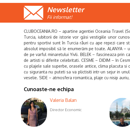
Newsletter
Fii informat!
CLUBOCEANIA.RO – apartine agentiei Oceania Travel (Sc Oce
Turcia, iubitorii de istorie vor găsi vestigiile unor cuno
pentru sportivi sunt în Turcia râuri cu ape repezi care s
absolut imposibil să le enumerăm pe toate. ALANYA – un 
de pe varful minaretului Yivli. BELEK – fascineaza prin c
de artisti si diferite celebritati. CESME – DIDIM – In Cesm
cu plajele sale superbe, orasele antice, clima placuta si 
cu siguranta nu puteti sa va plictisiti intr-un sejur in 
veselie. SIDE – atmosfera romantica, plaje cu nisip auriu,
Cunoaste-ne echipa
Valeria Balan
Director Economic