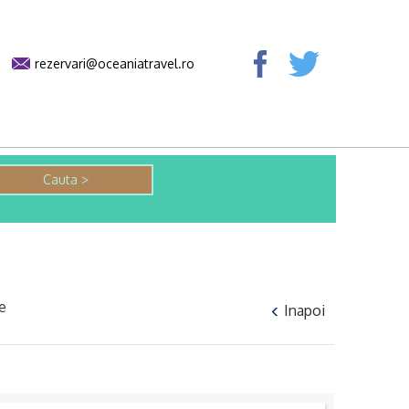
rezervari@oceaniatravel.ro
e
Inapoi