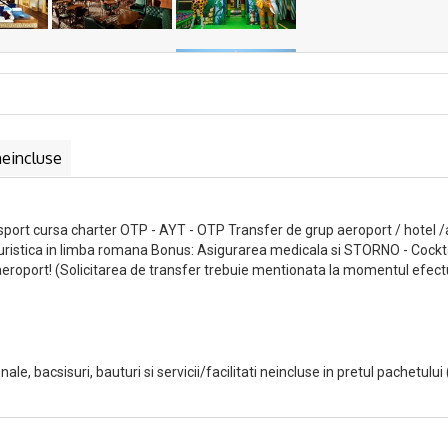
neincluse
nsport cursa charter OTP - AYT - OTP Transfer de grup aeroport / hotel 
turistica in limba romana Bonus: Asigurarea medicala si STORNO - Cockta
 aeroport! (Solicitarea de transfer trebuie mentionata la momentul efectu
onale, bacsisuri, bauturi si servicii/facilitati neincluse in pretul pachetului 