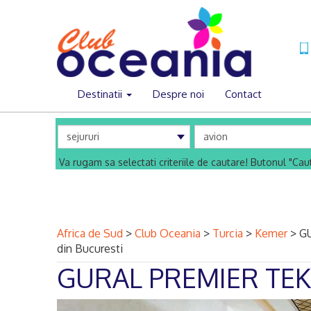
Destinatii
Despre noi
Contact
Va rugam sa selectati criteriile de cautare! Butonul "Ca
Africa de Sud
>
Club Oceania
>
Turcia
>
Kemer
>
GU
din Bucuresti
GURAL PREMIER TE