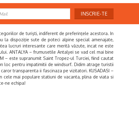
INSCRIE-TE
riilor de turişti, indiferent de preferinţele acestora. In
i au la dispoziţie sute de poteci alpine special amenajate,
âtea lucruri interesante care merită văzute, incat ne este
ului. ANTALYA – frumusetile Antalyei se vad cel mai bine
UM – este supranumit Saint Tropez-ul Turciei, fiind cautat
un loc pentru impatimitii de windsurf. Didim atrage turistii
a caror transparenta ii fascinaza pe vizitatori. KUSADASI –
n cele mai populare statiuni de vacanta, plina de viata si
e-ne echipa!