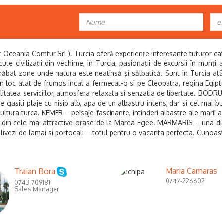
ania Comtur Srl ). Turcia oferă experienţe interesante tuturor catego
scute civilizaţii din vechime, in Turcia, pasionaţii de excursii în munţ
trăbat zone unde natura este neatinsă şi sălbatică. Sunt in Turcia at
loc atat de frumos incat a fermecat-o si pe Cleopatra, regina Egipt
alitatea serviciilor, atmosfera relaxata si senzatia de libertate. BODR
e gasiti plaje cu nisip alb, apa de un albastru intens, dar si cel mai b
cultura turca. KEMER – peisaje fascinante, intinderi albastre ale marii 
unul din cele mai attractive orase de la Marea Egee. MARMARIS – una di
 livezi de lamai si portocali – totul pentru o vacanta perfecta.
Cunoast
Maria Camaras
Traian Bora
0747-226602
0743-709181
Sales Manager