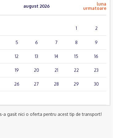
luna
august 2026
urmatoare
mie.
joi
vin.
sâm.
dum.
1
2
5
6
7
8
9
12
13
14
15
16
19
20
21
22
23
26
27
28
29
30
-a gasit nici o oferta pentru acest tip de transport!