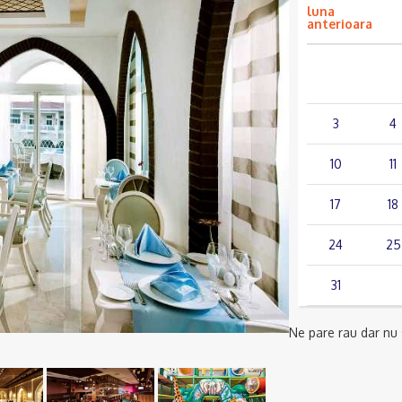
luna
anterioara
lun.
mar.
3
4
10
11
17
18
24
25
31
Ne pare rau dar nu s