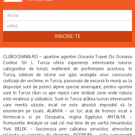
INSCRIE-TE
CLUBOCEANIA.RO – apartine agentiei Oceania Travel (Sc Oceania
Comtur Srl ). Turcia oferă experienţe interesante tuturor
categoriilor de turişti, indiferent de preferinţele acestora. In
Turcia, iubitorii de istorie vor găsi vestigiile unor cunoscute
civilizaţii din vechime, in Turcia, pasionaţii de excursii în munţi au la
dispoziţie sute de poteci alpine special amenajate, pentru sportivi
sunt în Turcia râuri cu ape repezi care străbat zone unde natura
este neatinsă şi sălbatică. Sunt in Turcia atâtea lucruri interesante
care merită văzute, incat ne este absolut imposibil să le
enumerăm pe toate. ALANYA – un loc atat de frumos incat a
fermecat-o si pe Cleopatra, regina Egiptului. ANTALYA –
frumusetile Antalyei se vad cel mai bine de pe varful minaretului
Yivli. BELEK – fascineaza prin calitatea serviciilor, atmosfera
relaxata si senzatia de libertate. BODRUM – este supranumit