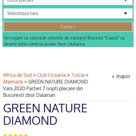
Va rugam sa selectati criteriile de cautare! Butonul "Cauta" va
deveni activ cand se poate face cautarea.
Africa de Sud
>
Club Oceania
>
Turcia
>
Inapoi
Marmaris
>
GREEN NATURE DIAMOND
Vara 2020 Pachet 7 nopti plecare din
Bucuresti zbor Dalaman
GREEN NATURE
DIAMOND