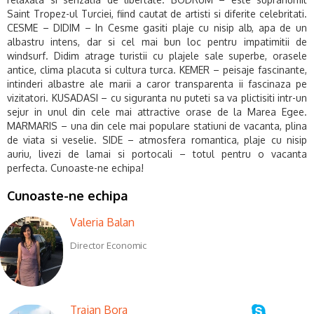
Saint Tropez-ul Turciei, fiind cautat de artisti si diferite celebritati.
CESME – DIDIM – In Cesme gasiti plaje cu nisip alb, apa de un
albastru intens, dar si cel mai bun loc pentru impatimitii de
windsurf. Didim atrage turistii cu plajele sale superbe, orasele
antice, clima placuta si cultura turca. KEMER – peisaje fascinante,
intinderi albastre ale marii a caror transparenta ii fascinaza pe
vizitatori. KUSADASI – cu siguranta nu puteti sa va plictisiti intr-un
sejur in unul din cele mai attractive orase de la Marea Egee.
MARMARIS – una din cele mai populare statiuni de vacanta, plina
de viata si veselie. SIDE – atmosfera romantica, plaje cu nisip
auriu, livezi de lamai si portocali – totul pentru o vacanta
perfecta.
Cunoaste-ne echipa!
Cunoaste-ne echipa
Valeria Balan
Director Economic
Traian Bora