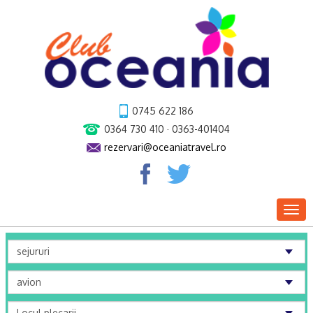
0745 622 186
0364 730 410 · 0363-401404
rezervari@oceaniatravel.ro