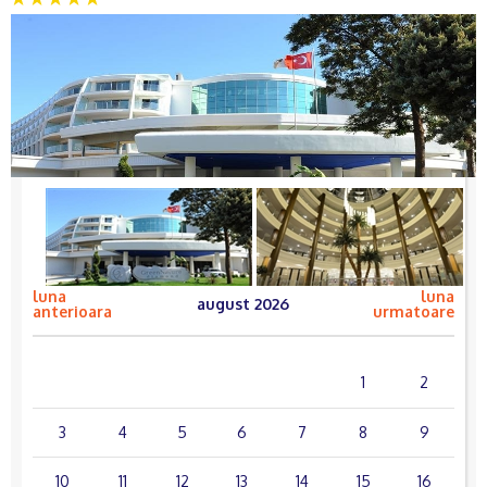
luna
luna
august 2026
anterioara
urmatoare
lun.
mar.
mie.
joi
vin.
sâm.
dum.
1
2
3
4
5
6
7
8
9
10
11
12
13
14
15
16