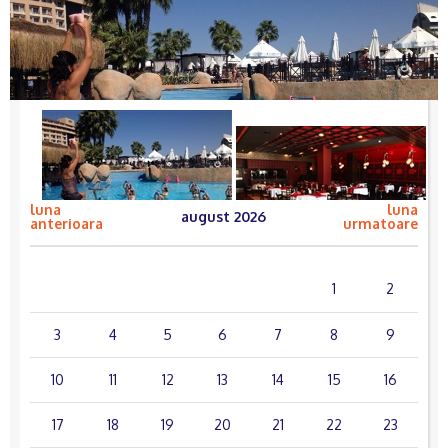
luna
luna
august 2026
anterioara
urmatoare
lun.
mar.
mie.
joi
vin.
sâm.
dum.
1
2
3
4
5
6
7
8
9
10
11
12
13
14
15
16
17
18
19
20
21
22
23