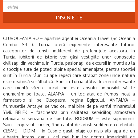
INSCRIE-TE
CLUBOCEANIA.RO – apartine agentiei Oceania Travel (Sc Oceania
Comtur Srl ). Turcia oferă experienţe interesante tuturor
categoriilor de turişti, indiferent de preferinţele acestora. In
Turcia, iubitorii de istorie vor găsi vestigiile unor cunoscute
civilizaţii din vechime, in Turcia, pasionaţii de excursii în munţi au la
dispoziţie sute de poteci alpine special amenajate, pentru sportivi
sunt în Turcia râuri cu ape repezi care străbat zone unde natura
este neatinsă şi sălbatică. Sunt in Turcia atâtea lucruri interesante
care merită văzute, incat ne este absolut imposibil să le
enumerăm pe toate. ALANYA – un loc atat de frumos incat a
fermecat-o si pe Cleopatra, regina Egiptului. ANTALYA –
frumusetile Antalyei se vad cel mai bine de pe varful minaretului
Yivli. BELEK – fascineaza prin calitatea serviciilor, atmosfera
relaxata si senzatia de libertate. BODRUM – este supranumit
Saint Tropez-ul Turciei, fiind cautat de artisti si diferite celebritati.
CESME – DIDIM – In Cesme gasiti plaje cu nisip alb, apa de un
albastru intens, dar si cel mai bun loc pentru impatimitii de