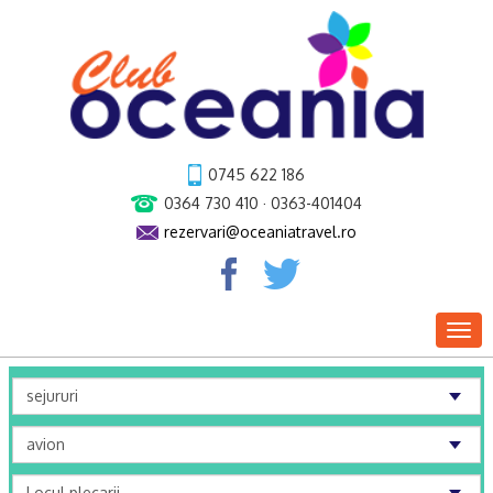
0745 622 186
0364 730 410 · 0363-401404
rezervari@oceaniatravel.ro