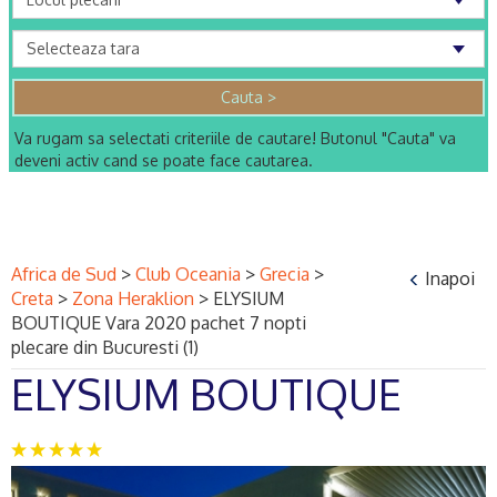
Va rugam sa selectati criteriile de cautare! Butonul "Cauta" va
deveni activ cand se poate face cautarea.
Africa de Sud
>
Club Oceania
>
Grecia
>
Inapoi
Creta
>
Zona Heraklion
>
ELYSIUM
BOUTIQUE Vara 2020 pachet 7 nopti
plecare din Bucuresti (1)
ELYSIUM BOUTIQUE