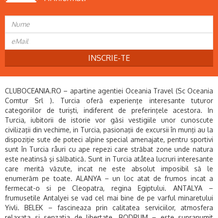
INSCRIE-TE
CLUBOCEANIA.RO – apartine agentiei Oceania Travel (Sc Oceania
Comtur Srl ). Turcia oferă experienţe interesante tuturor
categoriilor de turişti, indiferent de preferinţele acestora. In
Turcia, iubitorii de istorie vor găsi vestigiile unor cunoscute
civilizaţii din vechime, in Turcia, pasionaţii de excursii în munţi au la
dispoziţie sute de poteci alpine special amenajate, pentru sportivi
sunt în Turcia râuri cu ape repezi care străbat zone unde natura
este neatinsă şi sălbatică. Sunt in Turcia atâtea lucruri interesante
care merită văzute, incat ne este absolut imposibil să le
enumerăm pe toate. ALANYA – un loc atat de frumos incat a
fermecat-o si pe Cleopatra, regina Egiptului. ANTALYA –
frumusetile Antalyei se vad cel mai bine de pe varful minaretului
Yivli. BELEK – fascineaza prin calitatea serviciilor, atmosfera
relaxata si senzatia de libertate. BODRUM – este supranumit