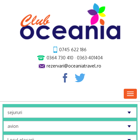
0745 622 186
0364 730 410 · 0363-401404
rezervari@oceaniatravel.ro