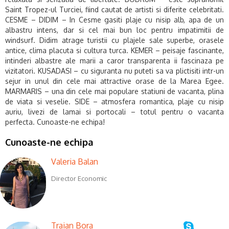
Saint Tropez-ul Turciei, fiind cautat de artisti si diferite celebritati.
CESME – DIDIM – In Cesme gasiti plaje cu nisip alb, apa de un
albastru intens, dar si cel mai bun loc pentru impatimitii de
windsurf. Didim atrage turistii cu plajele sale superbe, orasele
antice, clima placuta si cultura turca. KEMER – peisaje fascinante,
intinderi albastre ale marii a caror transparenta ii fascinaza pe
vizitatori. KUSADASI – cu siguranta nu puteti sa va plictisiti intr-un
sejur in unul din cele mai attractive orase de la Marea Egee.
MARMARIS – una din cele mai populare statiuni de vacanta, plina
de viata si veselie. SIDE – atmosfera romantica, plaje cu nisip
auriu, livezi de lamai si portocali – totul pentru o vacanta
perfecta.
Cunoaste-ne echipa!
Cunoaste-ne echipa
Valeria Balan
Director Economic
Traian Bora