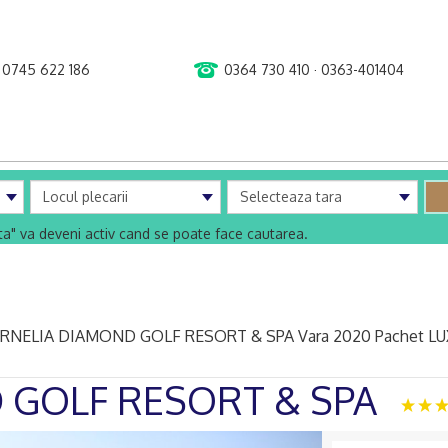
0745 622 186
0364 730 410 · 0363-401404
uta" va deveni activ cand se poate face cautarea.
RNELIA DIAMOND GOLF RESORT & SPA Vara 2020 Pachet LU
 GOLF RESORT & SPA