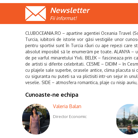
Newsletter
Fii informat!
CLUBOCEANIA.RO – apartine agentiei Oceania Travel (Sc Oce
Turcia, iubitorii de istorie vor găsi vestigiile unor cuno
pentru sportivi sunt în Turcia râuri cu ape repezi care s
absolut imposibil să le enumerăm pe toate. ALANYA – un 
de pe varful minaretului Yivli. BELEK – fascineaza prin c
de artisti si diferite celebritati. CESME – DIDIM – In Cesm
cu plajele sale superbe, orasele antice, clima placuta si 
cu siguranta nu puteti sa va plictisiti intr-un sejur in 
veselie. SIDE – atmosfera romantica, plaje cu nisip auriu,
Cunoaste-ne echipa
Valeria Balan
Director Economic