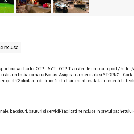
neincluse
nsport cursa charter OTP - AYT - OTP Transfer de grup aeroport / hotel 
turistica in limba romana Bonus: Asigurarea medicala si STORNO - Cockta
 aeroport! (Solicitarea de transfer trebuie mentionata la momentul efectu
onale, bacsisuri, bauturi si servicii/facilitati neincluse in pretul pachetului 