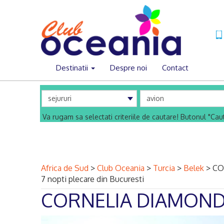
Destinatii
Despre noi
Contact
Va rugam sa selectati criteriile de cautare! Butonul "Ca
Africa de Sud
>
Club Oceania
>
Turcia
>
Belek
>
CO
7 nopti plecare din Bucuresti
CORNELIA DIAMOND