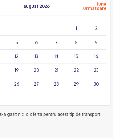
luna
august 2026
urmatoare
mie.
joi
vin.
sâm.
dum.
1
2
5
6
7
8
9
12
13
14
15
16
19
20
21
22
23
26
27
28
29
30
-a gasit nici o oferta pentru acest tip de transport!