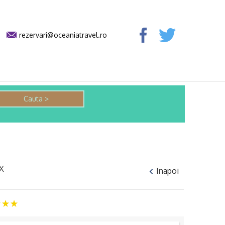
rezervari@oceaniatravel.ro
X
Inapoi