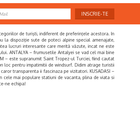
INSCRIE-TE
riilor de turişti, indiferent de preferinţele acestora. In
i au la dispoziţie sute de poteci alpine special amenajate,
âtea lucruri interesante care merită văzute, incat ne este
ului. ANTALYA – frumusetile Antalyei se vad cel mai bine
UM – este supranumit Saint Tropez-ul Turciei, fiind cautat
un loc pentru impatimitii de windsurf. Didim atrage turistii
a caror transparenta ii fascinaza pe vizitatori. KUSADASI –
n cele mai populare statiuni de vacanta, plina de viata si
e-ne echipa!