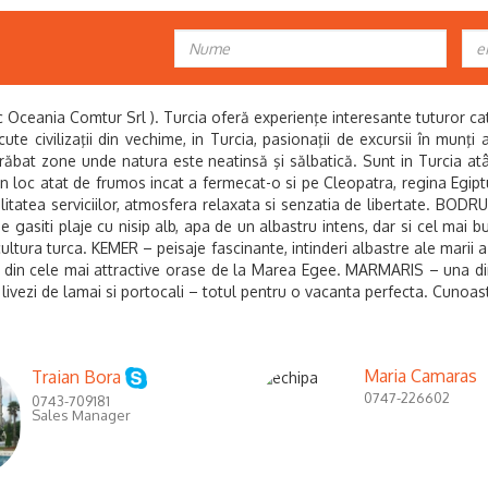
ania Comtur Srl ). Turcia oferă experienţe interesante tuturor catego
scute civilizaţii din vechime, in Turcia, pasionaţii de excursii în munţ
trăbat zone unde natura este neatinsă şi sălbatică. Sunt in Turcia at
loc atat de frumos incat a fermecat-o si pe Cleopatra, regina Egipt
alitatea serviciilor, atmosfera relaxata si senzatia de libertate. BODR
e gasiti plaje cu nisip alb, apa de un albastru intens, dar si cel mai b
cultura turca. KEMER – peisaje fascinante, intinderi albastre ale marii 
unul din cele mai attractive orase de la Marea Egee. MARMARIS – una di
 livezi de lamai si portocali – totul pentru o vacanta perfecta.
Cunoast
Maria Camaras
Traian Bora
0747-226602
0743-709181
Sales Manager