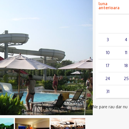
luna
anterioara
lun.
mar.
3
4
10
11
17
18
24
25
31
Ne pare rau dar nu s