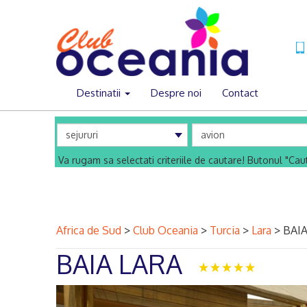
Destinatii
Despre noi
Contact
Va rugam sa selectati criteriile de cautare! Butonul "Ca
Africa de Sud
>
Club Oceania
>
Turcia
>
Lara
>
BAIA
BAIA LARA