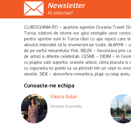
Newsletter
Fii informat!
CLUBOCEANIA.RO – apartine agentiei Oceania Travel (Sc Oce
Turcia, iubitorii de istorie vor găsi vestigiile unor cuno
pentru sportivi sunt în Turcia râuri cu ape repezi care s
absolut imposibil să le enumerăm pe toate. ALANYA – un 
de pe varful minaretului Yivli. BELEK – fascineaza prin c
de artisti si diferite celebritati. CESME – DIDIM – In Cesm
cu plajele sale superbe, orasele antice, clima placuta si 
cu siguranta nu puteti sa va plictisiti intr-un sejur in 
veselie. SIDE – atmosfera romantica, plaje cu nisip auriu,
Cunoaste-ne echipa
Valeria Balan
Director Economic