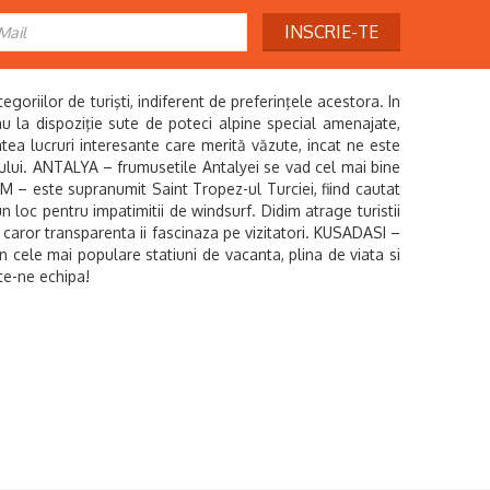
INSCRIE-TE
riilor de turişti, indiferent de preferinţele acestora. In
i au la dispoziţie sute de poteci alpine special amenajate,
âtea lucruri interesante care merită văzute, incat ne este
ului. ANTALYA – frumusetile Antalyei se vad cel mai bine
UM – este supranumit Saint Tropez-ul Turciei, fiind cautat
un loc pentru impatimitii de windsurf. Didim atrage turistii
a caror transparenta ii fascinaza pe vizitatori. KUSADASI –
n cele mai populare statiuni de vacanta, plina de viata si
e-ne echipa!