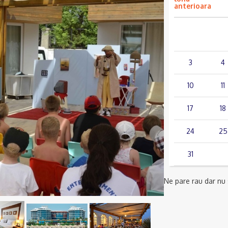
anterioara
lun.
mar.
3
4
10
11
17
18
24
25
31
Ne pare rau dar nu s