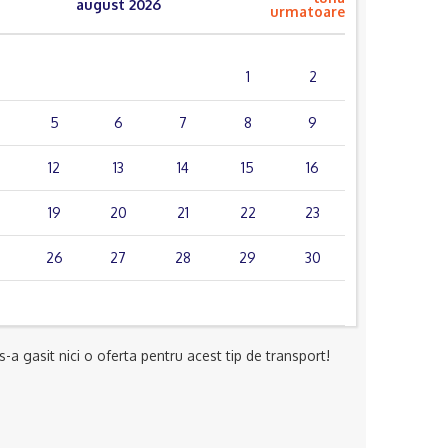
august 2026
urmatoare
mie.
joi
vin.
sâm.
dum.
1
2
5
6
7
8
9
12
13
14
15
16
19
20
21
22
23
26
27
28
29
30
-a gasit nici o oferta pentru acest tip de transport!