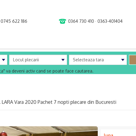
0745 622 186
0364 730 410 · 0363-401404
uta" va deveni activ cand se poate face cautarea.
 LARA Vara 2020 Pachet 7 nopti plecare din Bucuresti
luna