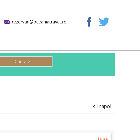
rezervari@oceaniatravel.ro
Inapoi
luna