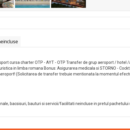
neincluse
nsport cursa charter OTP - AYT - OTP Transfer de grup aeroport / hotel 
turistica in limba romana Bonus: Asigurarea medicala si STORNO - Cockta
 aeroport! (Solicitarea de transfer trebuie mentionata la momentul efectu
onale, bacsisuri, bauturi si servicii/facilitati neincluse in pretul pachetului 