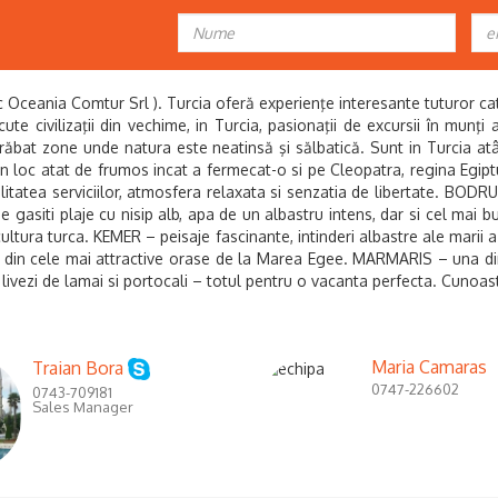
ania Comtur Srl ). Turcia oferă experienţe interesante tuturor catego
scute civilizaţii din vechime, in Turcia, pasionaţii de excursii în munţ
trăbat zone unde natura este neatinsă şi sălbatică. Sunt in Turcia at
loc atat de frumos incat a fermecat-o si pe Cleopatra, regina Egipt
alitatea serviciilor, atmosfera relaxata si senzatia de libertate. BODR
e gasiti plaje cu nisip alb, apa de un albastru intens, dar si cel mai b
cultura turca. KEMER – peisaje fascinante, intinderi albastre ale marii 
unul din cele mai attractive orase de la Marea Egee. MARMARIS – una di
 livezi de lamai si portocali – totul pentru o vacanta perfecta.
Cunoast
Maria Camaras
Traian Bora
0747-226602
0743-709181
Sales Manager