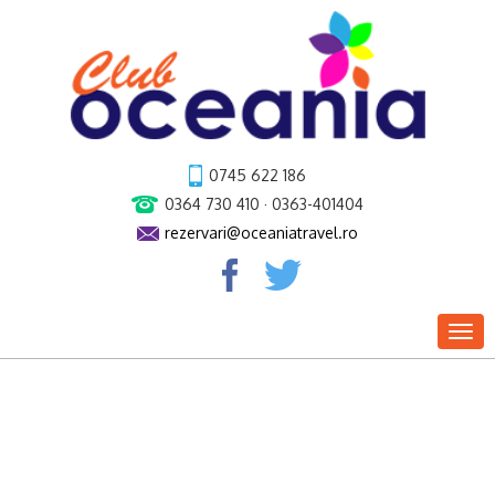
0745 622 186
0364 730 410 · 0363-401404
rezervari@oceaniatravel.ro