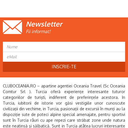
Newsletter
Fii informat!
INSCRIE-TE
CLUBOCEANIA.RO – apartine agentiei Oceania Travel (Sc Oceania
Comtur Srl ). Turcia oferă experienţe interesante tuturor
categoriilor de turişti, indiferent de preferinţele acestora. In
Turcia, iubitorii de istorie vor găsi vestigiile unor cunoscute
civilizaţii din vechime, in Turcia, pasionaţii de excursii în munţi au la
dispoziţie sute de poteci alpine special amenajate, pentru sportivi
sunt în Turcia râuri cu ape repezi care străbat zone unde natura
este neatinsă şi sălbatică. Sunt in Turcia atâtea lucruri interesante