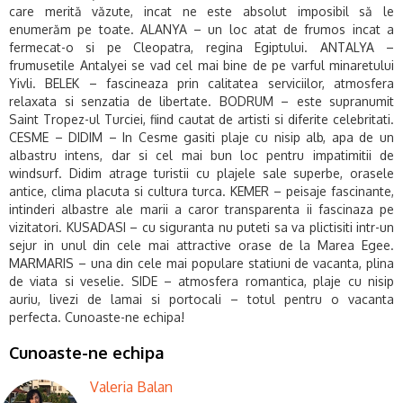
care merită văzute, incat ne este absolut imposibil să le
enumerăm pe toate. ALANYA – un loc atat de frumos incat a
fermecat-o si pe Cleopatra, regina Egiptului. ANTALYA –
frumusetile Antalyei se vad cel mai bine de pe varful minaretului
Yivli. BELEK – fascineaza prin calitatea serviciilor, atmosfera
relaxata si senzatia de libertate. BODRUM – este supranumit
Saint Tropez-ul Turciei, fiind cautat de artisti si diferite celebritati.
CESME – DIDIM – In Cesme gasiti plaje cu nisip alb, apa de un
albastru intens, dar si cel mai bun loc pentru impatimitii de
windsurf. Didim atrage turistii cu plajele sale superbe, orasele
antice, clima placuta si cultura turca. KEMER – peisaje fascinante,
intinderi albastre ale marii a caror transparenta ii fascinaza pe
vizitatori. KUSADASI – cu siguranta nu puteti sa va plictisiti intr-un
sejur in unul din cele mai attractive orase de la Marea Egee.
MARMARIS – una din cele mai populare statiuni de vacanta, plina
de viata si veselie. SIDE – atmosfera romantica, plaje cu nisip
auriu, livezi de lamai si portocali – totul pentru o vacanta
perfecta.
Cunoaste-ne echipa!
Cunoaste-ne echipa
Valeria Balan